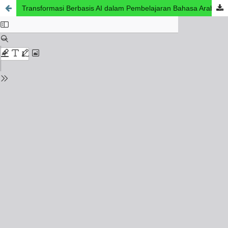
Transformasi Berbasis AI dalam Pembelajaran Bahasa Arab Diferensiasi: Solusi Perencanaan Pembelajaran di SMA Bustanul Ulum Jember